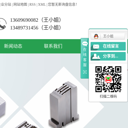
企业分站
|
网站地图
|
RSS
|
XML
|
您暂无新询盘信息！
13609690082（王小姐）
13489731456（王小姐）
王小姐
新闻动态
联系我们
在线留言
在
线
分享到...
公司新闻
客
服
资讯动态
常见问答
扫描二维码