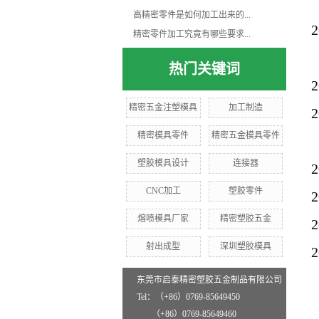
高精密零件是如何加工出来的...
2
精密零件加工究竟有哪些要求...
引
热门关键词
2
精密五金注塑模具
加工制造
2
精密模具零件
精密五金模具零件
塑胶模具设计
连接器
2
CNC加工
塑胶零件
2
熔喷模具厂家
精密塑胶五金
2
射出成型
深圳塑胶模具
2
东莞市启泰精密塑胶五金制品有限公司
Tel：（+86）0769-85649450
（+86）0769-85649460