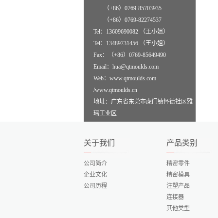
（+86）0769-85703935
（+86）0769-82274537
Tel：13609690082 （王小姐）
Tel：13489731456 （王小姐）
Fax：（+86）0769-85649490
Email：hua@qtmoulds.com
Web：www.qtmoulds.com
/www.qtmoulds.cn
地址：广东省东莞市虎门镇怀德社区雅
瑶工业区
关于我们
产品类别
公司简介
精密零件
企业文化
精密模具
公司历程
注塑产品
连接器
其他类型