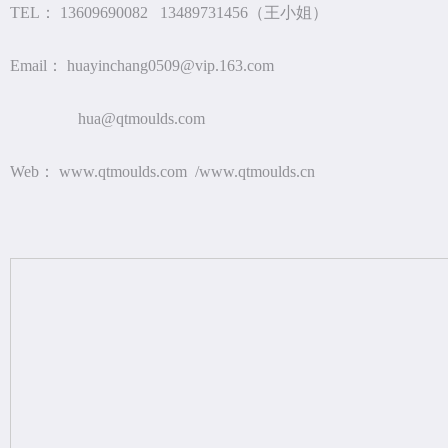
TEL： 13609690082 13489731456（王小姐）
Email： huayinchang0509@vip.163.com
hua@qtmoulds.com
Web： www.qtmoulds.com /www.qtmoulds.cn