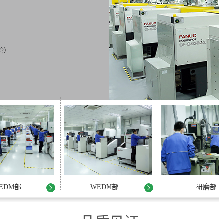
机床
800mm(长*宽）
：±0.002mm
EDM部
WEDM部
研磨部