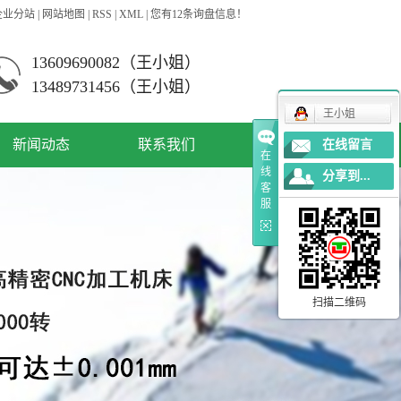
企业分站
|
网站地图
|
RSS
|
XML
|
您有
12
条询盘信息！
13609690082（王小姐）
13489731456（王小姐）
王小姐
新闻动态
联系我们
在线留言
在
线
分享到...
公司新闻
客
服
资讯动态
常见问答
扫描二维码