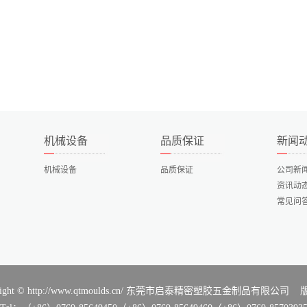
机械设备
品质保证
新闻
机械设备
品质保证
公司新
资讯动
常见问
yright © http://www.qtmoulds.cn/ 东莞市启泰精密塑胶五金制品有限公