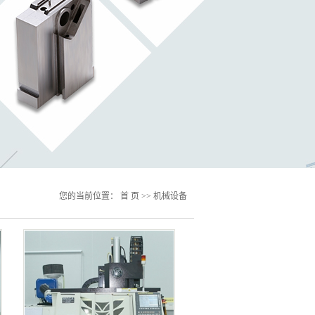
您的当前位置：
首 页
>>
机械设备