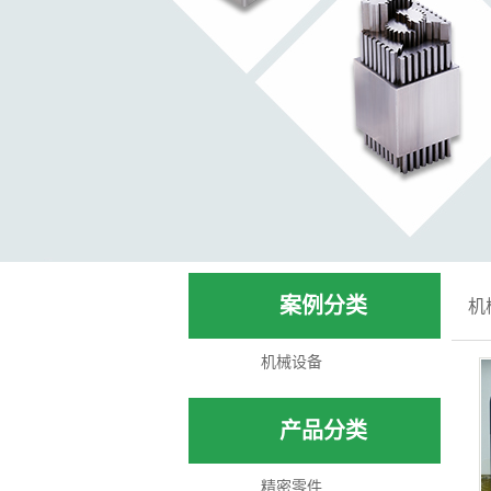
案例分类
机
机械设备
产品分类
精密零件