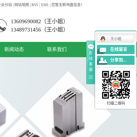
企业分站
|
网站地图
|
RSS
|
XML
|
您暂无新询盘信息！
13609690082（王小姐）
13489731456（王小姐）
王小姐
新闻动态
联系我们
在线留言
在
线
分享到...
公司新闻
客
服
资讯动态
常见问答
扫描二维码