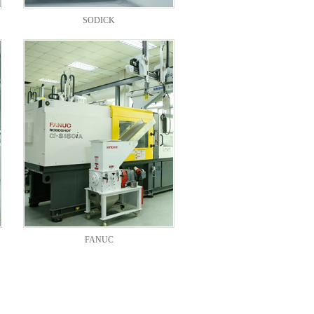
SODICK
FANUC