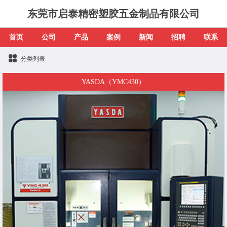
东莞市启泰精密塑胶五金制品有限公司
首页
公司
产品
案例
新闻
招聘
联系
分类列表
YASDA（YMC430）