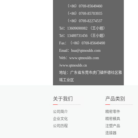
（+86）0769-85649460
（+86）0769-85703935
（+86）0769-82274537
Tel：13609690082 （王小姐）
Tel：13489731456 （王小姐）
Fax：（+86）0769-85649490
Email：hua@qtmoulds.com
Web：www.qtmoulds.com
/www.qtmoulds.cn
地址：广东省东莞市虎门镇怀德社区雅
瑶工业区
关于我们
产品类别
公司简介
精密零件
企业文化
精密模具
公司历程
注塑产品
连接器