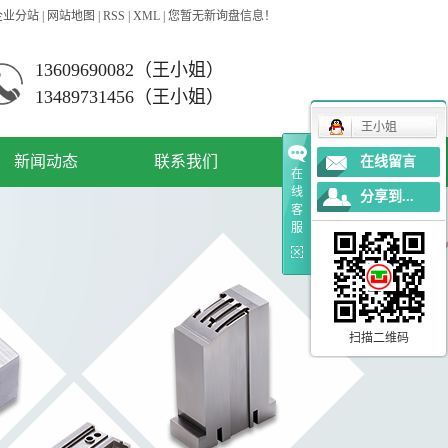
企业分站
|
网站地图
|
RSS
|
XML
|
您暂无新询盘信息！
13609690082（王小姐）
13489731456（王小姐）
王小姐
新闻动态
联系我们
在线留言
在
线
分享到...
公司新闻
客
服
资讯动态
常见问答
扫描二维码