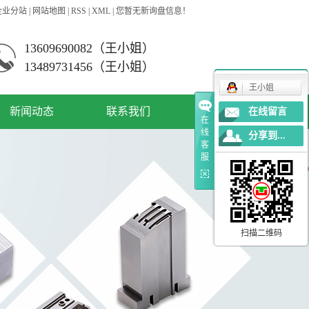
企业分站
|
网站地图
|
RSS
|
XML
|
您暂无新询盘信息！
13609690082（王小姐）
13489731456（王小姐）
王小姐
新闻动态
联系我们
在线留言
在
线
分享到...
公司新闻
客
服
资讯动态
常见问答
扫描二维码