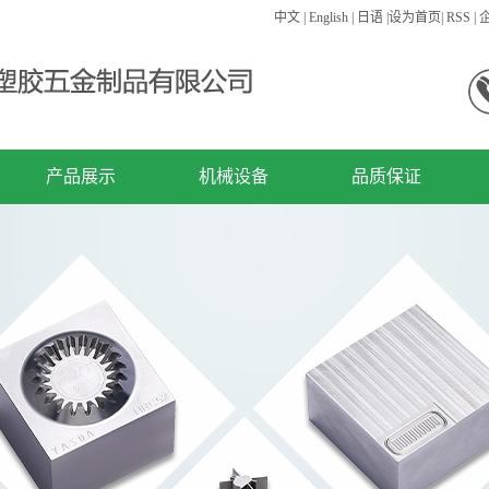
中文
|
English
|
日语
|
设为首页
|
RSS
|
产品展示
机械设备
品质保证
江门精密零件
机械设备
江门精密模具
江门注塑产品
江门连接器
江门其他类型