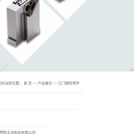
您的当前位置：
首 页
>>
产品展示
>>
江门精密零件
塑胶五金制品有限公司