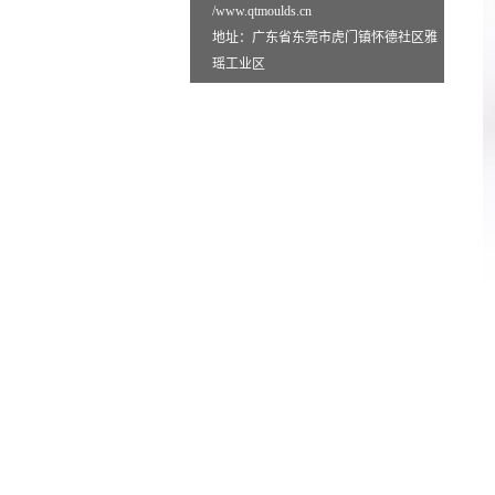
/www.qtmoulds.cn
地址：广东省东莞市虎门镇怀德社区雅
瑶工业区