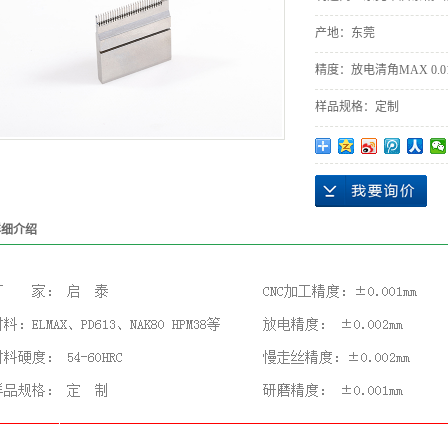
产地：东莞
精度：放电清角MAX 0.0
样品规格：定制
详细介绍