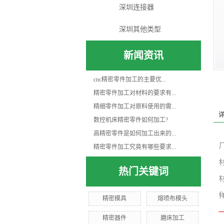
深圳连接器
深圳其他类型
新闻资讯
cnc精密零件加工的主要优...
精密零件加工对材料的要求有...
精细零件加工对原料使用的需...
数控机床精密零件如何加工?
高精密零件是如何加工出来的...
精密零件加工究竟有哪些要求...
热门关键词
精密模具
熔喷布模头
精密器件
磨床加工