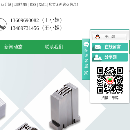
企业分站
|
网站地图
|
RSS
|
XML
|
您暂无新询盘信息！
13609690082（王小姐）
13489731456（王小姐）
王小姐
新闻动态
联系我们
在线留言
在
线
分享到...
公司新闻
客
服
资讯动态
常见问答
扫描二维码