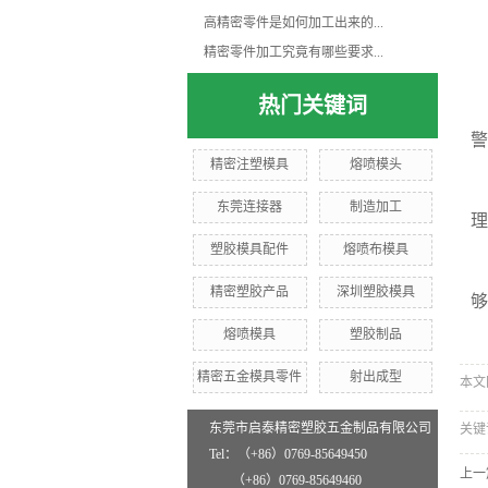
高精密零件是如何加工出来的...
精密零件加工究竟有哪些要求...
热门关键词
警
精密注塑模具
熔喷模头
东莞连接器
制造加工
理
塑胶模具配件
熔喷布模具
精密塑胶产品
深圳塑胶模具
够
熔喷模具
塑胶制品
精密五金模具零件
射出成型
本文网址
东莞市启泰精密塑胶五金制品有限公司
关键
Tel：（+86）0769-85649450
上一
（+86）0769-85649460