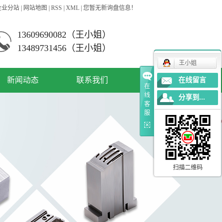
企业分站
|
网站地图
|
RSS
|
XML
|
您暂无新询盘信息！
13609690082（王小姐）
13489731456（王小姐）
王小姐
新闻动态
联系我们
在线留言
在
线
分享到...
公司新闻
客
服
资讯动态
常见问答
扫描二维码