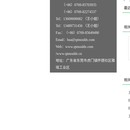
下一
（+86）0769-85703935
最
（+86）0769-82274537
Tel：13609690082 （王小姐）
Tel：13489731456 （王小姐）
相
Fax：（+86）0769-85649490
Email：hua@qtmoulds.com
Web：www.qtmoulds.com
/www.qtmoulds.cn
地址：广东省东莞市虎门镇怀德社区雅
瑶工业区
相