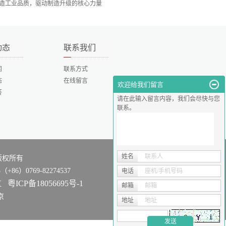
造工业品质，驱动制造升级的核心力量
动态
联系我们
闻
联系方式
态
在线留言
欢迎给我们留言
答
请在此输入留言内容，我们会尽快与您
联系。
姓名
联系人
司 版权所有
+86）0769-82274537
电话
座机/手机号码
粤ICP备18056695号-1
业区
邮箱
邮箱
京
地址
地址