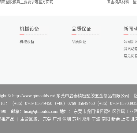
精密塑胶模具主要要求哪些方面呢
五金模具材料：塑
机械设备
品质保证
新闻
机械设备
品质保证
公司新
资讯动
常见问
yright © http://www.qtmoulds.cn/ 东莞市启泰精密塑胶五金制品有限公
6）0769-85649450（+86）0769-85649460（+86）0769-85703935（
5649490 邮箱：hua@qtmoulds.com 地址： 东莞市虎门镇怀德社区雅瑶工
热推产品
| 主营区域：
东莞
广州
深圳
苏州
郑州
宁波
南阳
新余
上海
北