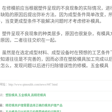
在修模前应当根据塑件呈现的不良现象的实际情况，进
件缺陷的原因后提出弥补方法。因为成型条件简单改变，
件，当变更成型条件不能解决问题时才考虑修补模具。
塑件呈现不良现象的种类居多，原因也很复杂，有模具
的原因，二者往往交织在一起。
虽然是在选定成型材料、成型设备时在预想的工艺条件
的知道往往是不完善的，因而必须在塑胶模具加工完成以
量怎么，发现问题以后进行扫除错误性的修模。
五金模具
：http://www.qtmoulds.com/news/447.html
词：
塑胶模具
,
五金模具
,
高精密模具
篇：
精密模具护理需要选择正确的模具护理产品