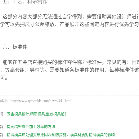
五、工艺、料带制作
这部分内容大部分无法通过自学得到，需要借助其他设计师进
学可以先把尺寸公差缩放、产品展开这些固定内容进行优先学习
六、标准件
能够在五金店直接购买的标准零件称为标准件，常见的有：固
、等高套组、导柱等。需要知道各标准件的作用，每种标准件该
可。
：http://www.qtmoulds.com/news/441.html
词：
五金模具设计
,
精密模具
,
塑胶模具配件
篇：
提高精密零件加工效率的方法
篇：
精密模具热处理变形原因及预防措施，模具材质对精密模具的影响