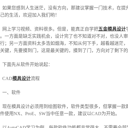
如果您感到人生迷茫，没有方向，那建议掌握一门技术，在提
己的生活，欢迎加入我们哟！
网上学习视频、资料很多。但是，能真正自学把
五金模具设计
。一方面是缺乏实践机会，设计完了也不知道对不对，也没人审
行；另一方面资料太多浩如烟海，不知从何下手，越看越迷茫，
关键，先要摸到门，这是最关键的，摸到了门，方向对了剩下的
下面先从软件开始说起：
CAD
模具设计
流程
一、软件
现在模具设计必须用到绘图软件，软件类型很多，但掌握一款即可
件使用NX、ProE、SW当中任意一款，建议以CAD为开始。
以AutoCAD学习为例，每款软件功能都非常强大，不需要全