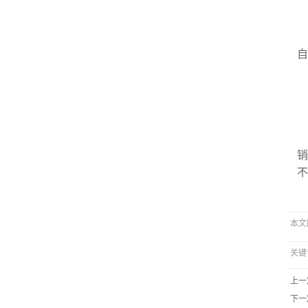
自
销
不
本文网址
关键
上一
下一