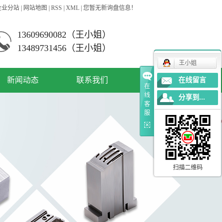
企业分站
|
网站地图
|
RSS
|
XML
|
您暂无新询盘信息！
13609690082（王小姐）
13489731456（王小姐）
王小姐
新闻动态
联系我们
在线留言
在
线
分享到...
公司新闻
客
服
资讯动态
常见问答
扫描二维码