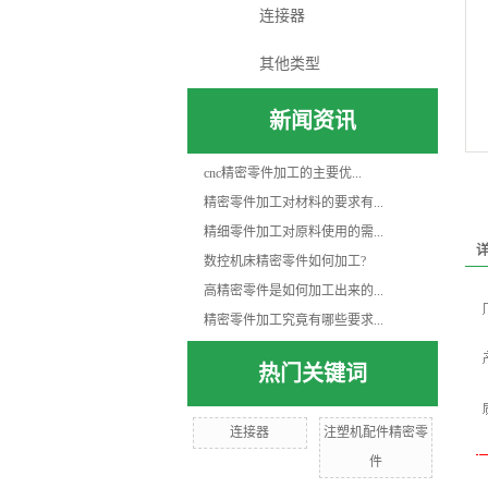
连接器
其他类型
新闻资讯
cnc精密零件加工的主要优...
精密零件加工对材料的要求有...
精细零件加工对原料使用的需...
数控机床精密零件如何加工?
高精密零件是如何加工出来的...
精密零件加工究竟有哪些要求...
热门关键词
连接器
注塑机配件精密零
件