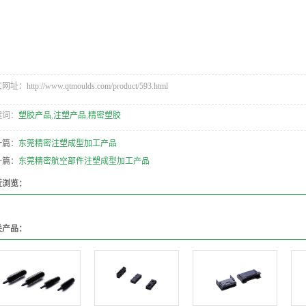
址：http://www.qtmoulds.com/product/593.html
键词：
塑胶产品
,
注塑产品
,
精密塑胶
一篇：
东莞精密注塑成型加工产品
一篇：
东莞精密航空部件注塑成型加工产品
近浏览：
关产品：