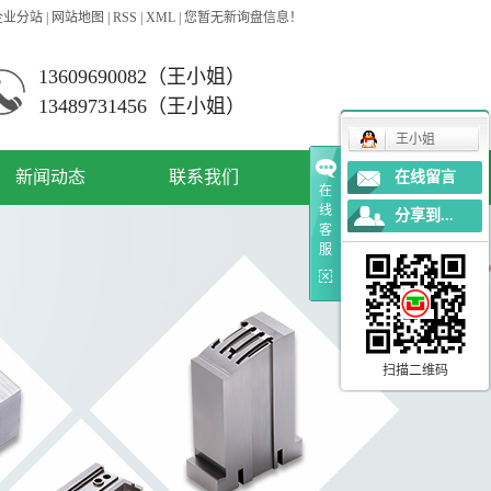
企业分站
|
网站地图
|
RSS
|
XML
|
您暂无新询盘信息！
13609690082（王小姐）
13489731456（王小姐）
王小姐
新闻动态
联系我们
在线留言
在
线
分享到...
公司新闻
客
服
资讯动态
常见问答
扫描二维码