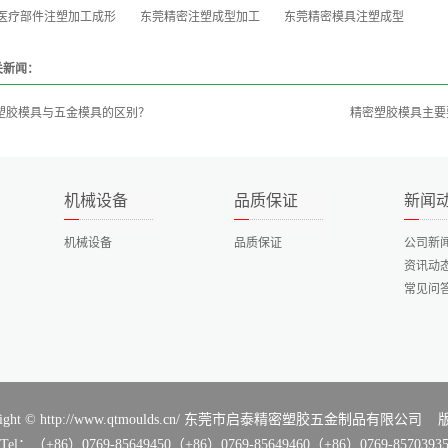
医疗部件注塑加工成形
东莞精密注塑成型加工
东莞精密模具注塑成型
关新闻：
塑胶模具与五金模具的区别？
精密塑胶模具主要
机械设备
品质保证
新闻
机械设备
品质保证
公司新
资讯动
常见问
yright © http://www.qtmoulds.cn/ 东莞市启泰精密塑胶五金制品有限公
6）0769-85649450（+86）0769-85649460（+86）0769-85703935（