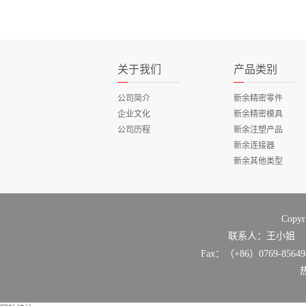
关于我们
产品类别
公司简介
新余精密零件
企业文化
新余精密模具
公司历程
新余注塑产品
新余连接器
新余其他类型
Cop
联系人：王小姐 Tel：（+8
Fax：（+86）0769-8