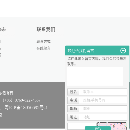
动态
联系我们
闻
联系方式
态
在线留言
欢迎给我们留言
答
请在此输入留言内容，我们会尽快与您
联系。
姓名
联系人
司 版权所有
+86）0769-82274537
电话
座机/手机号码
粤ICP备18056695号-1
业区
邮箱
邮箱
京
地址
地址