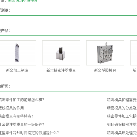
一篇：
新余深圳塑胶模具
近浏览：
关产品：
新余加工制造
新余精密注塑模具
新余塑胶模具
新
关新闻：
精密零件加工的前景怎么样？
精密模具护理需要
塑胶模具的作用
精密模具的分类及
精密模具有哪些特点？
精密零件加工包括
什么是注塑模具的一级保养？
如何确保精密注塑
注塑零件冷却时间设定的依据是什么？
精密模具热处理变