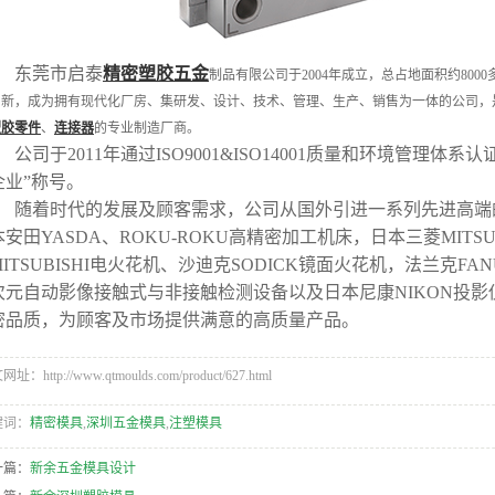
东莞市启泰
精密塑胶五金
制品有限公司于2004年成立，总占地面积约800
创新，成为拥有现代化厂房、集研发、设计、技术、管理、生产、销售为一体的公司，
塑胶零件
、
连接器
的专业制造厂商。
公司于2011年通过ISO9001&ISO14001质量和环境管理体系
企业”称号。
随着时代的发展及顾客需求，公司从国外引进一系列先进高端
本安田YASDA、ROKU-ROKU高精密加工机床，日本三菱MITS
MITSUBISHI电火花机、沙迪克SODICK镜面火花机，法兰克FA
次元自动影像接触式与非接触检测设备以及日本尼康NIKON投
密品质，为顾客及市场提供满意的高质量产品。
址：http://www.qtmoulds.com/product/627.html
键词：
精密模具
,
深圳五金模具
,
注塑模具
一篇：
新余五金模具设计