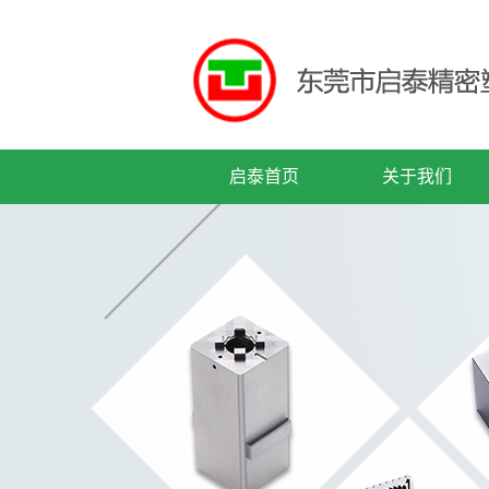
启泰首页
关于我们
公司简介
企业文化
公司历程