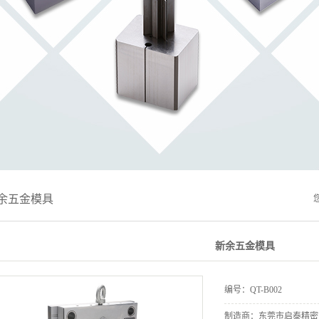
余五金模具
新余五金模具
编号：QT-B002
制造商：东莞市启泰精密