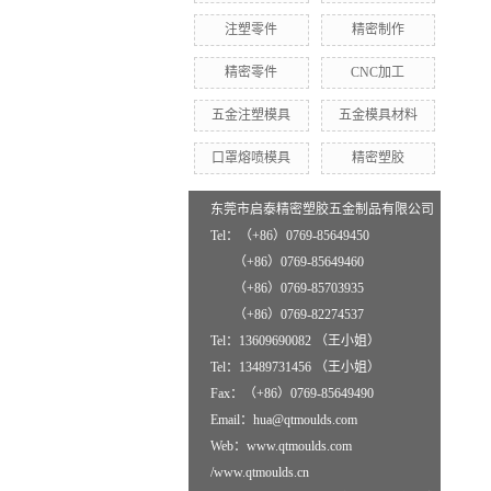
注塑零件
精密制作
精密零件
CNC加工
五金注塑模具
五金模具材料
口罩熔喷模具
精密塑胶
东莞市启泰精密塑胶五金制品有限公司
Tel：（+86）0769-85649450
（+86）0769-85649460
（+86）0769-85703935
（+86）0769-82274537
Tel：13609690082 （王小姐）
Tel：13489731456 （王小姐）
Fax：（+86）0769-85649490
Email：hua@qtmoulds.com
Web：www.qtmoulds.com
/www.qtmoulds.cn