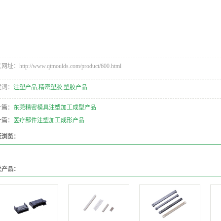
址：http://www.qtmoulds.com/product/600.html
键词：
注塑产品
,
精密塑胶
,
塑胶产品
一篇：
东莞精密模具注塑加工成型产品
一篇：
医疗部件注塑加工成形产品
近浏览：
关产品：