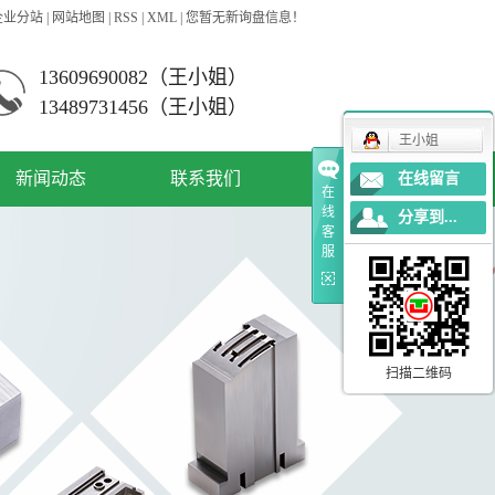
企业分站
|
网站地图
|
RSS
|
XML
|
您暂无新询盘信息！
13609690082（王小姐）
13489731456（王小姐）
王小姐
新闻动态
联系我们
在线留言
在
线
分享到...
公司新闻
客
服
资讯动态
常见问答
扫描二维码