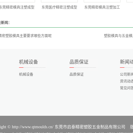
东莞精密模具注塑成型
东莞医疗精密注塑成型
东莞精密模具注塑加工
关新闻：
精密塑胶模具主要要求哪些方面呢
塑胶模具与五金模
机械设备
品质保证
新闻
机械设备
品质保证
公司新
资讯动
常见问
yright © http://www.qtmoulds.cn/ 东莞市启泰精密塑胶五金制品有限公